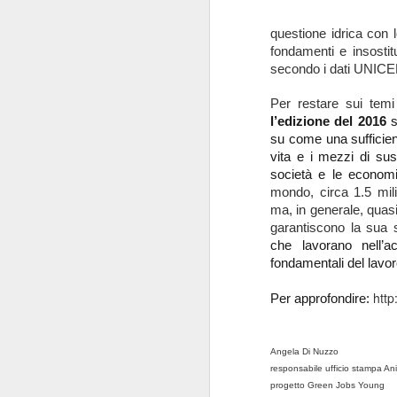
questione idrica con 
fondamenti e insostitu
secondo i dati UNICEF
Per restare sui temi
l’edizione del 2016
s
su come una sufficien
vita e i mezzi di sus
società e le econom
mondo, circa 1.5 milia
ma, in generale, quasi
garantiscono la sua s
che lavorano nell’a
Scarica la newsletter di
MAR
fondamentali del lavor
31
marzo dell'ufficio
stampa green jobs
http
Per approfondire:
young
20 giovani eco-blogger, 2 anni di
Angela Di Nuzzo
ricerche e laboratori in classe, più
responsabile ufficio stampa A
di 100 articoli scritti, più di 30
progetto Green Jobs Young
interviste agli attori della green