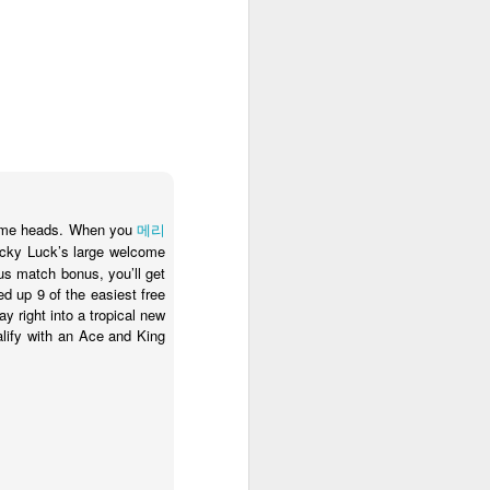
naturale fertilità del suolo,
favorendola con interventi limitati,
e sostenendo la biodiversità
dell'ambiente? Di seguito ne
delineiamo alcuni, con i relativi
percorsi formativi/professionali da
seguire in Sicilia.
Agricoltore/produttore bio.
 some heads. When you
메리
Ducky Luck’s large welcome
us match bonus, you’ll get
d up 9 of the easiest free
y right into a tropical new
ualify with an Ace and King