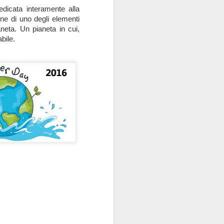
dicata interamente alla
one di uno degli elementi
ianeta. Un pianeta in cui,
bile.
Green Jobs: scopri le
MAR
16
professioni verdi legate
all'agricoltura bio!
Spesso sentiamo parlare di
agricoltura biologica e sostenibile.
Ma quali sono i lavori verdi
connessi ad un modello di
produzione agricola che sfrutta la