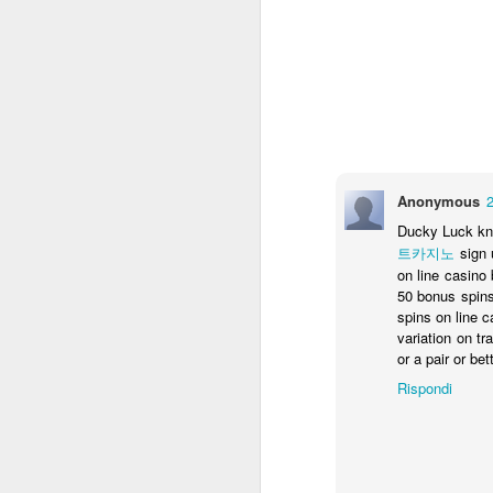
M
economy locale, questi sono i
numeri in breve dell'esperienza
fatta con l'ufficio stampa junior del
Il
progetto Green Jobs Young.
pe
Ringraziamo questi giovani eco-
ve
comunicatori che con passione si
de
sono dedicati al tema della
comunicazione ambientale. In
Vi
questa newsletter troverete i loro
qu
Anonymous
ultimi articoli e tanto altro.
am
Ducky Luck kno
트카지노
sign 
M
on line casino
50 bonus spins
spins on line c
Ne
variation on tr
p
or a pair or bett
de
de
Rispondi
In
a
Ec