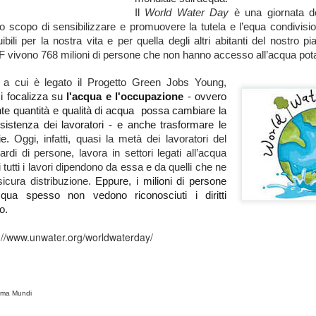
alta le sfide del futuro».
Il
World Water Day
è una giornata de
lo scopo di sensibilizzare e promuovere la tutela e l’equa condivisi
ibili per la nostra vita e per quella degli altri abitanti del nostro p
 vivono 768 milioni di persone che non hanno accesso all’acqua pota
 a cui è legato il Progetto Green Jobs Young,
i focalizza su
l'acqua e l'occupazione
- ovvero
te quantità e qualità di acqua possa cambiare la
sistenza dei lavoratori - e anche trasformare le
ie.
Oggi, infatti, quasi la metà dei lavoratori del
rdi di persone, lavora in settori legati all’acqua
 tutti i lavori dipendono da essa e da quelli che ne
icura distribuzione.
Eppure, i milioni di persone
cqua spesso non vedono riconosciuti i diritti
L'ambiente ha bisogno
Giornata mondiale
MAR
MAR
o.
29
20
di comunicazione,
dell'acqua: 4 green
://www.unwater.org/worldwaterday/
arrivederci dal nostro
jobs connessi
Ufficio Stampa Junior!
all’utilizzo razionale e
sostenibile dell’acqua
Non è il motto di uno slogan. E' la
pura verità. Campagne ambientali,
Il 22 marzo si celebra la Giornata
nima Mundi
movimenti ecologisti, progetti
mondiale dell'acqua, una
innovativi per la salvaguardia di
ricorrenza istituita dalle Nazioni