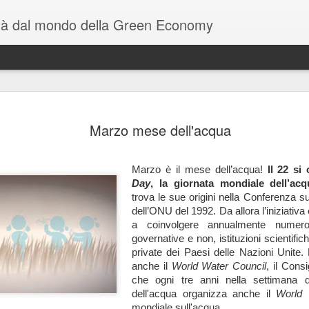
ità dal mondo della Green Economy
Giornata mondiale dell'ambiente
JUN
5
Marzo mese dell'acqua
2017
Oggi celebriamo la Giornata Mondiale dell'Ambiente!!!
Marzo è il mese dell’acqua!
Il 22 si
Secondo Ermete Realacci, Presidente della Commissione ambien
Day
, la giornata mondiale dell’acq
della Camera: «In Italia, più di un’impresa su quattro dall’inizio dell
trova le sue origini nella Conferenza su
crisi ha scommesso sulla green economy, che nel nostro Paese
dell’ONU del 1992. Da allora l’iniziativ
significa più innovazione, ricerca, design, qualità e bellezza. Sono
a coinvolgere annualmente numeros
infatti oltre 385mila le aziende italiane “green”, ossia il 26,5% del
governative e non, istituzioni scientifich
totale di industria e servizi. Sono legate all’ambiente, lo scorso
private dei Paesi delle Nazioni Unite.
anno, 249.000 nuove assunzioni fra green jobs in senso stretto e
anche il
World Water Council
, il Cons
figure ibride con competenze green: pari al 44,5% della domanda d
che ogni tre anni nella settimana d
lavoro non occasionale. Quota che sale fino al 66% nel settore
dell'acqua organizza anche il
World
ricerca e sviluppo. Quando l’Italia fa l’Italia può affrontare a testa
mondiale sull'acqua.