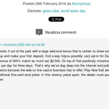
Green Jobs: le professioni del Turismo Sostenibile per
AR
specie, habitat o innovazioni eco-
Postato
29th February 2016
da
Anonymous
Unite nel 1992, prevista all'interno
9
tecnologiche hanno bisogno di una
lo Sviluppo
delle direttive dell'Agenda
Etichette:
green jobs
world water day
comunicazione mirata ed efficace.
21, frutto della Conferenza di Rio.
 2017 è stato proclamato Anno Internazionale del Turismo Sostenibile
Questa celebrazione ci offre
r lo Sviluppo, un turismo che si contraddistingue per l’attenzione
l’opportunità per delineare il
rso l’ambiente naturale e le tradizioni locali, che punta allo sviluppo
quadro di 4 green jobs connessi
l territorio e alla gestione razionale delle risorse.
1
Visualizza commenti
all’utilizzo razionale e sostenibile
dell’acqua. Eccoli di seguito:
 siete mai questi quali siano i green jobs legati a questo settore? in
esto post ve ne descriviamo tre: programmatore eco-turistico, guida
21 novembre 2022 alle ore 04:09
Tecnico della fitodepurazone.
bientale escursionistica e operatore agrituristico.
cks it out of the park with a large welcome bonus that is certain to show
up and make your first deposit, find a way to|you possibly can} opt-in for 
Ecoblogger, Educatore ambientale e Giornalista
AR
 bonus of 500% match as much as} $2,500. On top of that positively monstro
1
ambientale: le professioni della comunicazione verde
 per day for three days. That’s why we’ve dug deep into the internet and pulle
asino bonuses the web on line casino business has to offer. Play Now Sail awa
l mese di febbraio, insieme al team dell’Ufficio stampa junior del
aditional five-card stud poker. In this steamy poker sport, the dealer must q
rogetto, abbiamo seguito M’illumino di Meno, la campagna ambientale
er.
dicata al risparmio energetico, e tratteggiato su questo blog il profilo
l Content Creator Verde.
 questo post vogliamo delineare il quadro di altre 3 green jobs legati
lla comunicazione ambientale.
o blogger. E’ una figura capace di gestire un suo blog o lavorare per