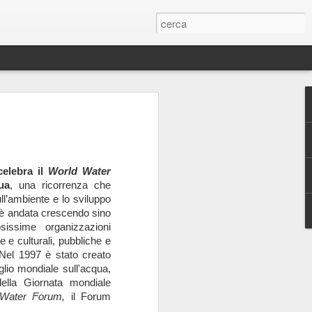
 celebra il
World Water
te
ua
, una ricorrenza che
a
ll’ambiente e lo sviluppo
a è andata crescendo sino
issime organizzazioni
e e culturali, pubbliche e
 Nel 1997 è stato creato
iglio mondiale sull'acqua,
i
ella Giornata mondiale
 Water Forum,
il Forum